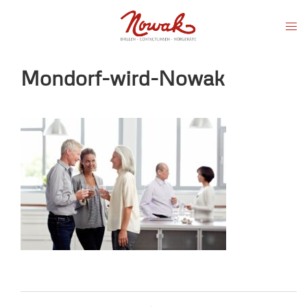
Zum
Men
Inhalt
ums
springen
Mondorf-wird-Nowak