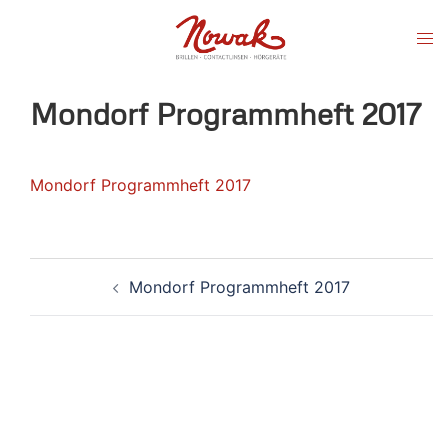
Zum
Men
Inhalt
ums
springen
Mondorf Programmheft 2017
Mondorf Programmheft 2017
Mondorf Programmheft 2017
Beitragsnavigation
UNSERE AKTIONSWOCHEN: