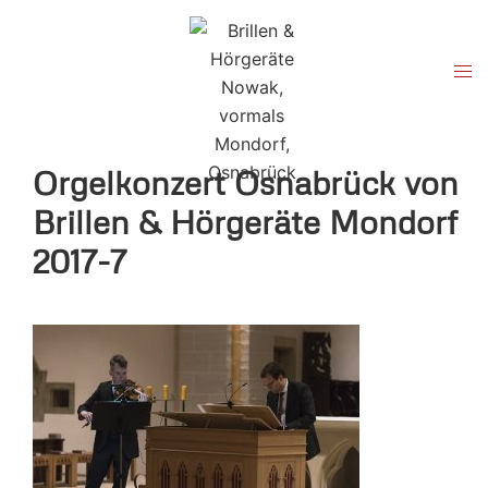
Zum
Inhalt
springen
Men
ums
Orgelkonzert Osnabrück von
Brillen & Hörgeräte Mondorf
2017-7