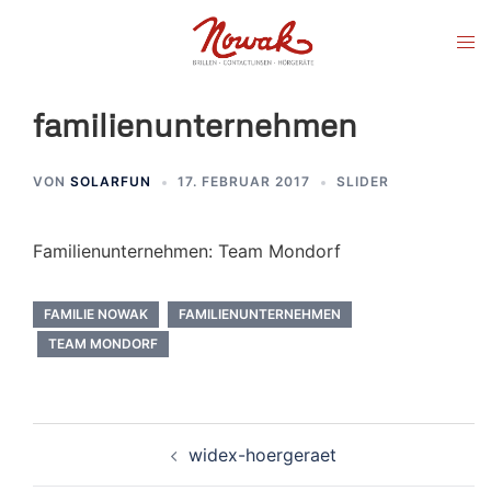
Zum
Men
Inhalt
ums
springen
familienunternehmen
VON
SOLARFUN
17. FEBRUAR 2017
SLIDER
Familienunternehmen: Team Mondorf
FAMILIE NOWAK
FAMILIENUNTERNEHMEN
TEAM MONDORF
widex-hoergeraet
Beitragsnavigation