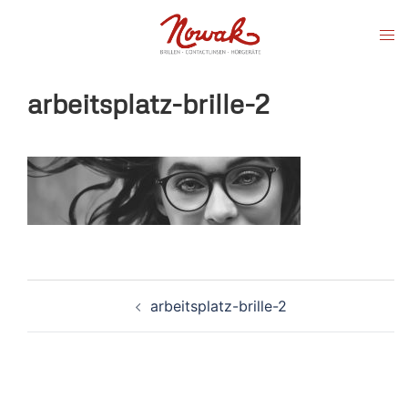
Zum
Men
Inhalt
ums
springen
arbeitsplatz-brille-2
arbeitsplatz-brille-2
Beitragsnavigation